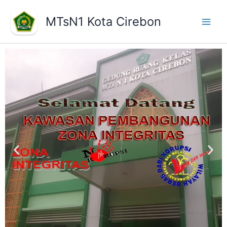
Skip
to
MTsN1 Kota Cirebon
content