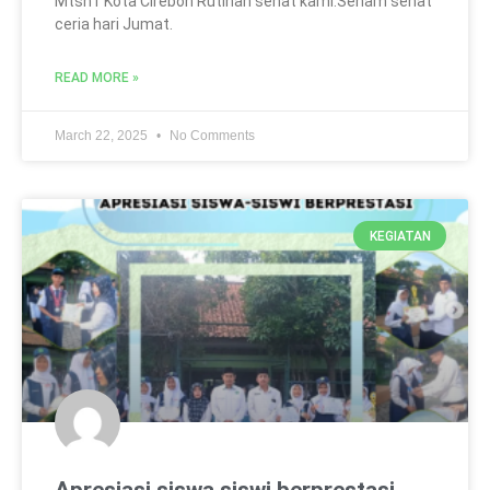
Mtsn1 Kota Cirebon Rutinan sehat kami.Senam sehat
ceria hari Jumat.
READ MORE »
March 22, 2025
No Comments
KEGIATAN